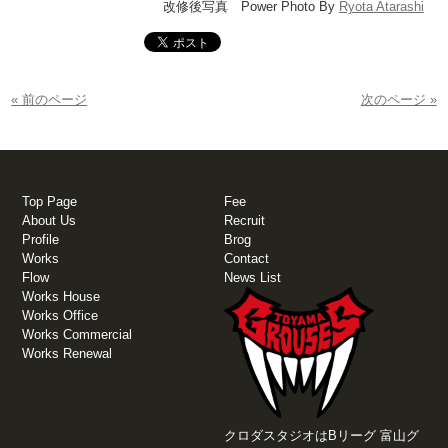
改修後写真 Power Photo By
Ryota Atarashi
« 前のページ
次のページ »
Top Page
Fee
About Us
Recruit
Profile
Brog
Works
Contact
Flow
News List
Works House
Works Office
Works Commercial
Works Renewal
クロダスタジオはBリーグ 富山グ