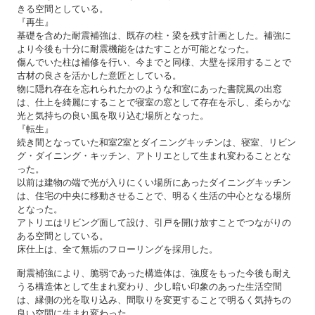
きる空間としている。
『再生』
基礎を含めた耐震補強は、既存の柱・梁を残す計画とした。補強に
より今後も十分に耐震機能をはたすことが可能となった。
傷んでいた柱は補修を行い、今までと同様、大壁を採用することで
古材の良さを活かした意匠としている。
物に隠れ存在を忘れられたかのような和室にあった書院風の出窓
は、仕上を綺麗にすることで寝室の窓として存在を示し、柔らかな
光と気持ちの良い風を取り込む場所となった。
『転生』
続き間となっていた和室2室とダイニングキッチンは、寝室、リビン
グ・ダイニング・キッチン、アトリエとして生まれ変わることとな
った。
以前は建物の端で光が入りにくい場所にあったダイニングキッチン
は、住宅の中央に移動させることで、明るく生活の中心となる場所
となった。
アトリエはリビング面して設け、引戸を開け放すことでつながりの
ある空間としている。
床仕上は、全て無垢のフローリングを採用した。
耐震補強により、脆弱であった構造体は、強度をもった今後も耐え
うる構造体として生まれ変わり、少し暗い印象のあった生活空間
は、縁側の光を取り込み、間取りを変更することで明るく気持ちの
良い空間に生まれ変わった。