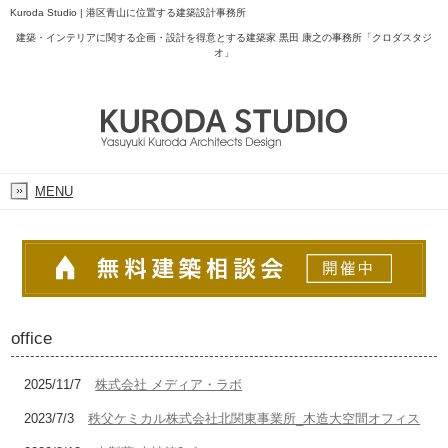
Kuroda Studio | 港区青山に位置する建築設計事務所
建築・インテリアに関する企画・設計を得意とする建築家 黒田 康之の事務所「クロダスタジ
オ」
MENU
office
2025/11/7
株式会社 メディア・ラボ
2023/7/3
秩父ケミカル株式会社北関東事業所_木造大空間オフィス