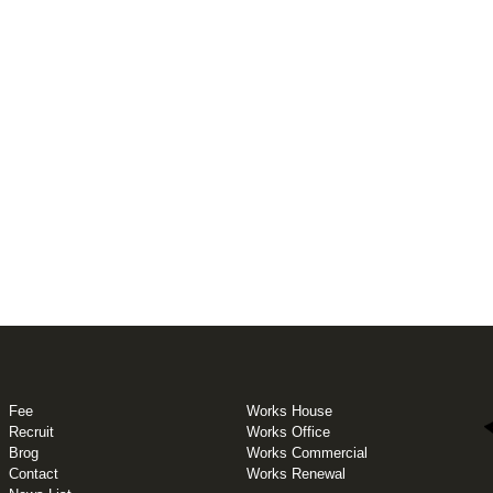
Fee
Works House
Recruit
Works Office
Brog
Works Commercial
Contact
Works Renewal