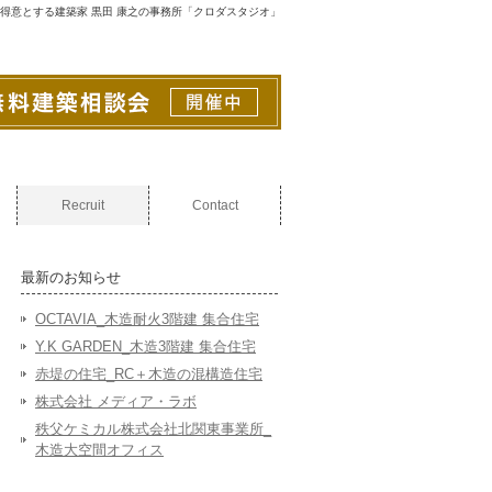
得意とする建築家 黒田 康之の事務所「クロダスタジオ」
Recruit
Contact
最新のお知らせ
OCTAVIA_木造耐火3階建 集合住宅
Y.K GARDEN_木造3階建 集合住宅
赤堤の住宅_RC＋木造の混構造住宅
株式会社 メディア・ラボ
秩父ケミカル株式会社北関東事業所_
木造大空間オフィス