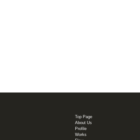
Top Page
About Us
Profile
Works