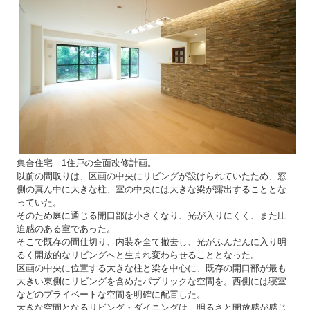
集合住宅 1住戸の全面改修計画。
以前の間取りは、区画の中央にリビングが設けられていたため、窓
側の真ん中に大きな柱、室の中央には大きな梁が露出することとな
っていた。
そのため庭に通じる開口部は小さくなり、光が入りにくく、また圧
迫感のある室であった。
そこで既存の間仕切り、内装を全て撤去し、光がふんだんに入り明
るく開放的なリビングへと生まれ変わらせることとなった。
区画の中央に位置する大きな柱と梁を中心に、既存の開口部が最も
大きい東側にリビングを含めたパブリックな空間を。西側には寝室
などのプライベートな空間を明確に配置した。
大きな空間となるリビング・ダイニングは、明るさと開放感が感じ