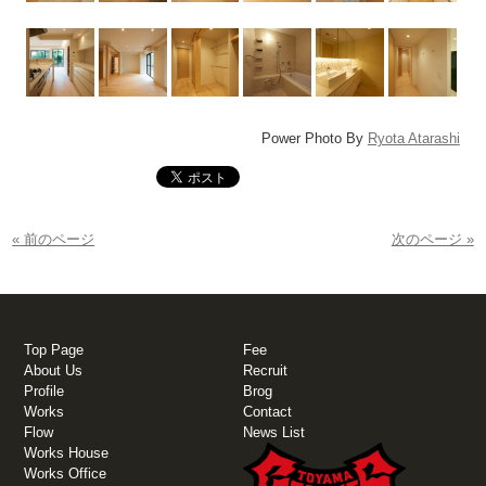
Power Photo By
Ryota Atarashi
« 前のページ
次のページ »
Top Page
Fee
About Us
Recruit
Profile
Brog
Works
Contact
Flow
News List
Works House
Works Office