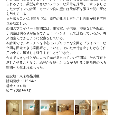
られるよう、梁型を出さないフラットな天井を採用し、すっきりと
したデザインで計画。キッチン側の壁には天然石を張り空間に変化
を与えている。
また出入口と仏壇置きでは、既存の建具を再利用し面影が残る雰囲
気を演出した。
西側のプライベート空間には、主寝室、子供室、浴室などを配置。
子供室は明るさが確保できるようワンルームで計画しているが、将
来個室化できるように配慮をしている。
本計画では、キッチンを中心にパブリックな空間とプライベートな
空間を回遊できる室配置としている。そのため行き止まりがなく住
戸内全てに風通しを確保することができた。
今まで大きな柱と梁によって光が遮られていた空間は、その存在を
感じさせることなく、緑豊かな庭へとつながる明るく開放感のある
空間へと生まれ変わった。
建設地：東京都品川区
計画面積：116.94㎡
構造：ＲＣ造
竣工：2013年5月