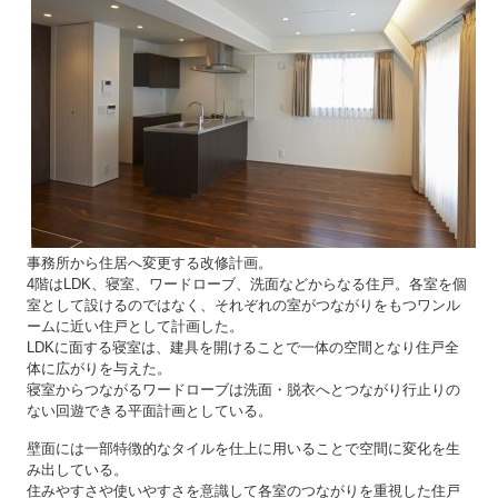
事務所から住居へ変更する改修計画。
4階はLDK、寝室、ワードローブ、洗面などからなる住戸。各室を個
室として設けるのではなく、それぞれの室がつながりをもつワンル
ームに近い住戸として計画した。
LDKに面する寝室は、建具を開けることで一体の空間となり住戸全
体に広がりを与えた。
寝室からつながるワードローブは洗面・脱衣へとつながり行止りの
ない回遊できる平面計画としている。
壁面には一部特徴的なタイルを仕上に用いることで空間に変化を生
み出している。
住みやすさや使いやすさを意識して各室のつながりを重視した住戸