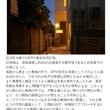
品川区大崎での6戸の集合住宅計画。
計画地は、前面道路に約2mのみ接道する旗竿地であるため長屋での
計画となった。
道路から奥まった敷地の中で、6戸の住宅を長屋としてどのように組
み合わせたら、それぞれの住戸が快適な空間となるかを検討した。
また事業性と建設コストから構造は木造が条件であったため、遮音
性能を考慮すると3階建て住戸をつなげる方が有利となる。
しかしな
がら限られた敷地の中では、戸数を減らさない限り1戸の間口が狭く
なり、かつ階段の面積ばかりが増えることが不利となる。
そこでアプローチからつながる中庭を敷地中央に配置し、それを囲
むコの字型の建築として、1-2階の住戸、外階段でアプローチする2-
3階の住戸などを複雑に絡ませた計画としている。