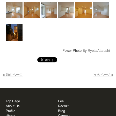
Power Photo By
Ryota Atarashi
« 前のページ
次のページ »
Top Page
Fee
About Us
Recruit
Profile
Brog
Works
Contact