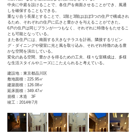
中央に中庭を設けることで、各住戸を南面させることができ、風通
しを確保することもできる。
重なり合う長屋とすることで、1階と3階はほぼ3つの住戸で構成され
るため、それぞれの住戸に広さと豊かさを与えることができた。
6戸の住戸は同じプランが一つもなく、それぞれに特徴をもたせるこ
とも可能となっている。
また各住戸には、南面する大きなテラスを計画。隣接するリビン
グ・ダイニングや寝室に光と風を取り込み、それぞれ特徴のある豊
かな空間を演出している。
変化のある空間、豊かさを得るための工夫、様々な室構成は、多様
な生活スタイルやニーズにこたえられると考えている。
建設地：東京都品川区
敷地面積：225.95㎡
建築面積：126.08㎡
延床面積：349.47㎡
規模：木造 3F
竣工：2014年7月